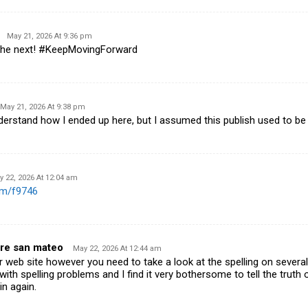
May 21, 2026 At 9:36 pm
 the next! #KeepMovingForward
May 21, 2026 At 9:38 pm
derstand how I ended up here, but I assumed this publish used to be
 22, 2026 At 12:04 am
.fm/f9746
re san mateo
May 22, 2026 At 12:44 am
our web site however you need to take a look at the spelling on sever
with spelling problems and I find it very bothersome to tell the truth o
n again.