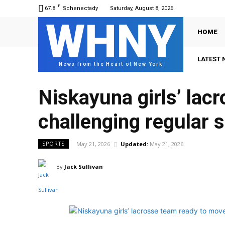
F
67.8
Schenectady
Saturday, August 8, 2026
WHNY
HOME
LATEST 
News from the Heart of New York
Niskayuna girls’ lac
challenging regular s
May 21, 2026
Updated:
May 21, 2026
SPORTS
By
Jack Sullivan