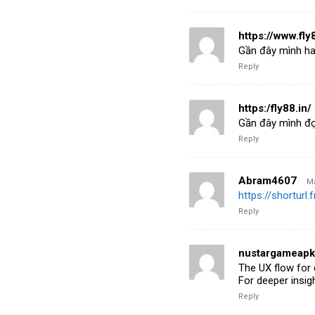
https://www.fly
Gần đây mình ha
Reply
https:/fly88.in/
Gần đây mình đọ
Reply
Abram4607
Ma
https://shortur
Reply
nustargameapk
The UX flow for 
For deeper insi
Reply