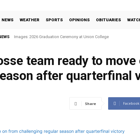
NEWS
WEATHER
SPORTS
OPINIONS
OBITUARIES
WATC
NEWS
Images: 2026 Graduation Ceremony at Union College
rosse team ready to move
eason after quarterfinal 
Facebook
Share