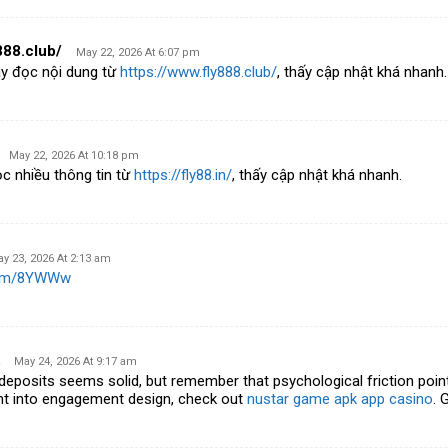
888.club/
May 22, 2026 At 6:07 pm
y đọc nội dung từ
https://www.fly888.club/
, thấy cập nhật khá nhanh.
May 22, 2026 At 10:18 pm
c nhiều thông tin từ
https://fly88.in/
, thấy cập nhật khá nhanh.
y 23, 2026 At 2:13 am
l.fm/8YWWw
May 24, 2026 At 9:17 am
deposits seems solid, but remember that psychological friction point
ght into engagement design, check out
nustar game apk app casino
. 