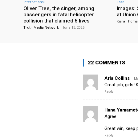
International
Local
Oliver Tree, the singer, among
Images: 
passengers in fatal helicopter
at Union
collision that claimed 6 lives
Kiara Thoma
Truth Media Network
-
June 15, 2026
22 COMMENTS
Aria Collins
Ma
Great job, girl
Reply
Hana Yamamot
Agree
Great win, keep 
Reply