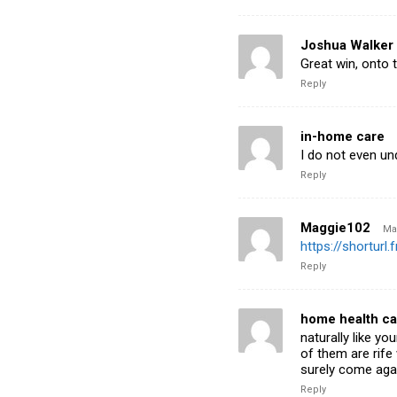
Joshua Walker
Great win, onto
Reply
in-home care
I do not even un
Reply
Maggie102
May
https://shorturl
Reply
home health ca
naturally like y
of them are rife 
surely come agai
Reply