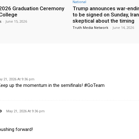
National
2026 Graduation Ceremony
Trump announces war-endin
 College
to be signed on Sunday, Iran
skeptical about the timing
s
-
June 15, 2026
Truth Media Network
-
June 14, 2026
y 21, 2026 At 9:36 pm
s! Keep up the momentum in the semifinals! #GoTeam
o
May 21, 2026 At 9:36 pm
pushing forward!