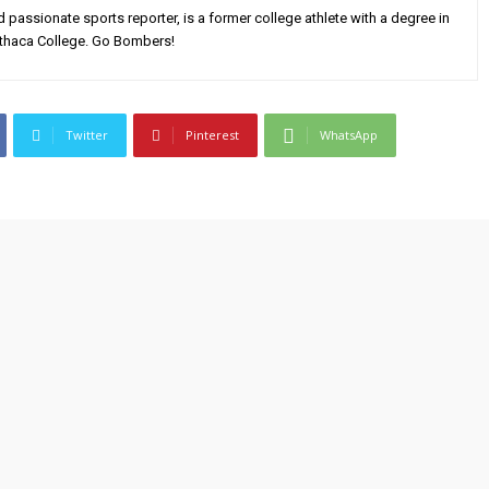
 passionate sports reporter, is a former college athlete with a degree in
thaca College. Go Bombers!
Twitter
Pinterest
WhatsApp