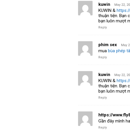
kuwin
May 22, 20
KUWIN &
https:/
thuận tiện. Bạn 
bạn luôn mượt m
Reply
phim sex
May 2
mua
bùa phép tâ
Reply
kuwin
May 22, 20
KUWIN &
https:/
thuận tiện. Bạn 
bạn luôn mượt m
Reply
https://www.fly
Gần đây mình ha
Reply