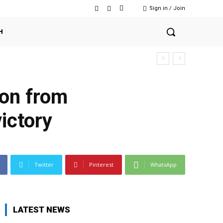
Sign in / Join
H
 on from
victory
Twitter
Pinterest
WhatsApp
LATEST NEWS