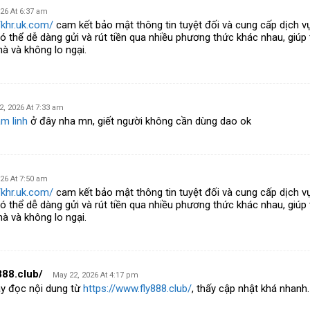
26 At 6:37 am
/khr.uk.com/
cam kết bảo mật thông tin tuyệt đối và cung cấp dịch v
có thể dễ dàng gửi và rút tiền qua nhiều phương thức khác nhau, giú
à và không lo ngại.
2, 2026 At 7:33 am
m linh
ở đây nha mn, giết người không cần dùng dao ok
26 At 7:50 am
/khr.uk.com/
cam kết bảo mật thông tin tuyệt đối và cung cấp dịch v
có thể dễ dàng gửi và rút tiền qua nhiều phương thức khác nhau, giú
à và không lo ngại.
888.club/
May 22, 2026 At 4:17 pm
y đọc nội dung từ
https://www.fly888.club/
, thấy cập nhật khá nhanh.