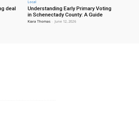
Local
g deal
Understanding Early Primary Voting
in Schenectady County: A Guide
Kiara Thomas
-
June 12, 2026