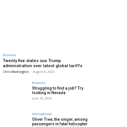
Business
Twenty five states sue Trump
administration over latest global tariffs
Chris Washington
-
August 4, 2026
Business
Struggling to find a job? Try
looking in Nevada
June 19, 2026
International
Oliver Tree, the singer, among
passengers in fatal helicopter